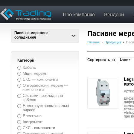
Про компанію
Вендори
Пасивне мер
Пасивне мережеве
обладнання
Главная
Продукция
Паси
Сортировать по:
Цене +
Категорії
Кабель
Мідні мережі
Legr
СКС — компоненти
авто
Оптоволоконні мережі —
компоненти
Артик
Системи прокладання
Дифер
кабелю
дифер
Електроустановлювальні
вимик
встан
вироби
мініму
Електрика
про п
Інструмент
СКС - компоненти
Legr
Оптоволоконні мережі.