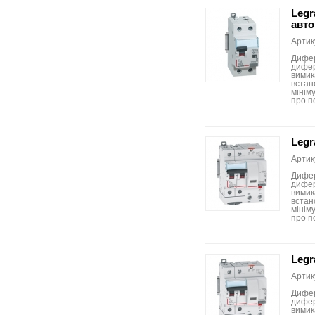
Legr
авто
Артик
Дифер
дифер
вимик
встан
мініму
про п
Legr
Артик
Дифер
дифер
вимик
встан
мініму
про п
Legr
Артик
Дифер
дифер
вимик