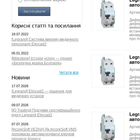
авто
Застосувати
Артик
Дифер
дифер
Корисні статті та посилання
вимик
встан
18.07.2022
мініму
про п
[Legrand] Система виклику медичного
персоналу Eliocad2
05.01.2022
Legr
[Milestone] Історія успіху — проект
авто
«Безпечна країна Болгарія»
Артик
Читати все
Новини
Дифер
дифер
вимик
17.07.2026
встан
[Legrand] Eliocad2 — рішення для
мініму
медичних установ
про п
09.07.2026
[IQ Trading] Підсумки сертифікаційного
Legr
курсу Legrand Eliocad2
авто
07.07.2026
Артик
[IncoreSoft VEZHA] Як IncoreSoft VMS
допомагає автоматизувати ключові
Дифер
дифер
процеси бізнесу