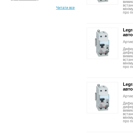
вимик
встан
Читати все
мініму
про п
Legr
авто
Артик
Дифер
дифер
вимик
встан
мініму
про п
Legr
авто
Артик
Дифер
дифер
вимик
встан
мініму
про п