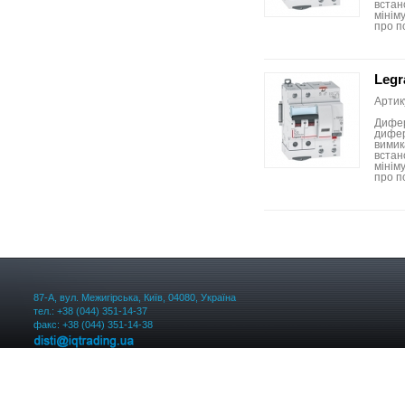
встан
мініму
про п
Legr
Артик
Дифер
дифер
вимик
встан
мініму
про п
87-А, вул. Межигірська, Київ, 04080, Україна
тел.: +38 (044) 351-14-37
факс: +38 (044) 351-14-38