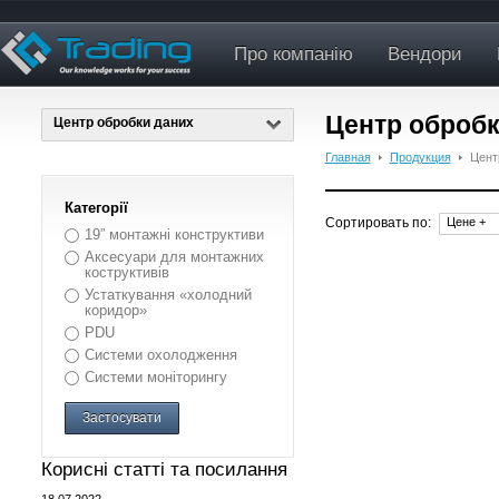
Про компанію
Вендори
Центр обробк
Центр обробки даних
Главная
Продукция
Цент
Категорії
Сортировать по:
Цене +
19” монтажні конструктиви
Аксесуари для монтажних
коструктивів
Устаткування «холодний
коридор»
PDU
Системи охолодження
Системи моніторингу
Застосувати
Корисні статті та посилання