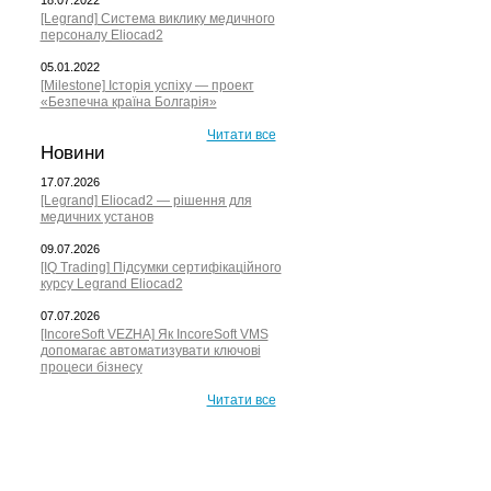
18.07.2022
[Legrand] Система виклику медичного
персоналу Eliocad2
05.01.2022
[Milestone] Історія успіху — проект
«Безпечна країна Болгарія»
Читати все
Новини
17.07.2026
[Legrand] Eliocad2 — рішення для
медичних установ
09.07.2026
[IQ Trading] Підсумки сертифікаційного
курсу Legrand Eliocad2
07.07.2026
[IncoreSoft VEZHA] Як IncoreSoft VMS
допомагає автоматизувати ключові
процеси бізнесу
Читати все