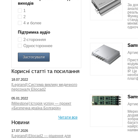
виходів
За до
анало
1
реаль
Функц
2
станд
4 и более
мінім
одноч
Підтримка аудіо
2-сторонняя
Sams
Одностороннее
Артик
Застосувати
Прист
кодув
анало
Корисні статті та посилання
IP. Ц
необх
платф
18.07.2022
[Legrand] Система виклику медичного
персоналу Eliocad2
Sam
05.01.2022
[Milestone] Історія успіху — проект
Артик
«Безпечна країна Болгарія»
Мереж
додав
Читати все
зобра
Новини
багат
найрі
наявн
17.07.2026
[Legrand] Eliocad2 — рішення для