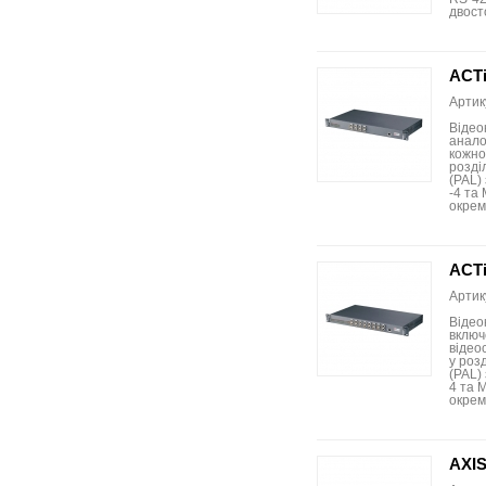
двост
ACTi
Артик
Відео
анало
кожно
розділ
(PAL)
-4 та
окрем
ACTi
Артик
Відео
включ
відео
у розд
(PAL)
4 та 
окрем
AXI