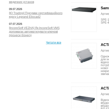
медичних установ
Sam
09.07.2026
[IQ Trading] Підсумки сертифікаційного
Артик
курсу Legrand Eliocad2
SPE-1
SPE-4
07.07.2026
[IncoreSoft VEZHA] Як IncoreSoft VMS
допомагає автоматизувати ключові
процеси бізнесу
Читати все
ACTi
Артик
Однок
для і
відео
потрі
нової
некри
звичай
ACTi
Артик
Відео
вбудо
вбудо
RS-42