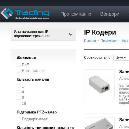
Про компанію
Вендори
IP Кодери
Устаткування для IP
відеоспостереження
Главная
Продукция
Уста
Сортировать по:
Цене +
Живлення
PoE
Блок питания
Sams
Артик
Кількість каналів
Samsu
1
оснащ
4
відео
кодув
8
малень
вироб
16
Підтримка PTZ-камер
Поддерживает
Sams
Артик
Кількість тривожних входів та