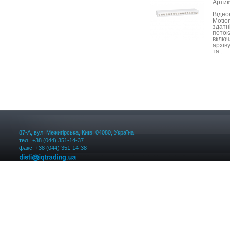
Артик
Відео
Motio
здатн
поток
включ
архів
та...
87-А, вул. Межигірська, Київ, 04080, Україна
тел.: +38 (044) 351-14-37
факс: +38 (044) 351-14-38