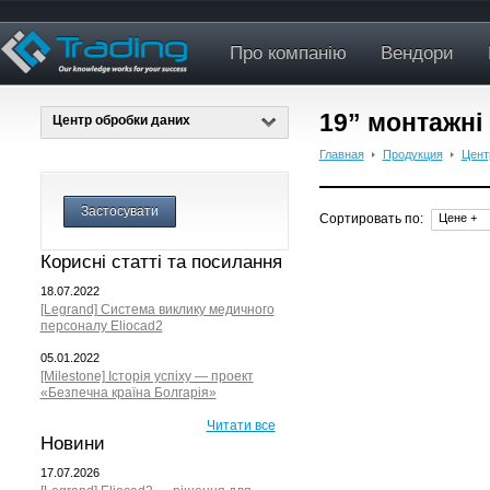
Про компанію
Вендори
19” монтажні
Центр обробки даних
Главная
Продукция
Цент
Застосувати
Сортировать по:
Цене +
Корисні статті та посилання
18.07.2022
[Legrand] Система виклику медичного
персоналу Eliocad2
05.01.2022
[Milestone] Історія успіху — проект
«Безпечна країна Болгарія»
Читати все
Новини
17.07.2026