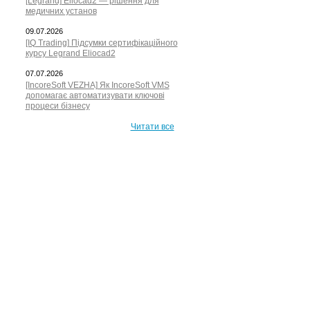
[Legrand] Eliocad2 — рішення для
медичних установ
09.07.2026
[IQ Trading] Підсумки сертифікаційного
курсу Legrand Eliocad2
07.07.2026
[IncoreSoft VEZHA] Як IncoreSoft VMS
допомагає автоматизувати ключові
процеси бізнесу
Читати все