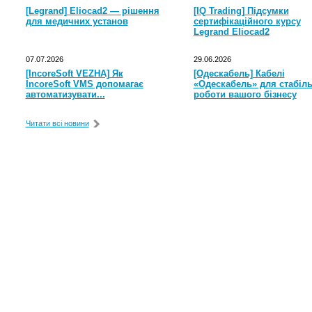
[Legrand] Eliocad2 — рішення
[IQ Trading] Підсумки
для медичних установ
сертифікаційного курсу
Legrand Eliocad2
07.07.2026
29.06.2026
[IncoreSoft VEZHA] Як
[Одескабель] Кабелі
IncoreSoft VMS допомагає
«Одескабель» для стабіль
автоматизувати...
роботи вашого бізнесу
Читати всі новини