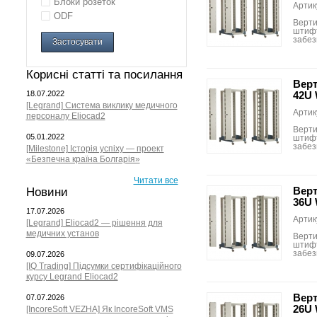
Блоки розеток
Артик
ODF
Верти
штифт
забез
Застосувати
Корисні статті та посилання
Верт
18.07.2022
42U 
[Legrand] Система виклику медичного
Артик
персоналу Eliocad2
Верти
05.01.2022
штифт
забез
[Milestone] Історія успіху — проект
«Безпечна країна Болгарія»
Читати все
Верт
Новини
36U 
17.07.2026
Артик
[Legrand] Eliocad2 — рішення для
медичних установ
Верти
штифт
забез
09.07.2026
[IQ Trading] Підсумки сертифікаційного
курсу Legrand Eliocad2
Верт
07.07.2026
26U 
[IncoreSoft VEZHA] Як IncoreSoft VMS