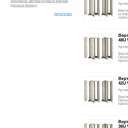
допомагає автоматизувати ключові
Артик
процеси бізнесу
Верти
Читати все
штифт
забез
Верт
48U
Артик
Верти
Орган
прихо
Верт
42U
Артик
Верти
Орган
прихо
Верт
36U