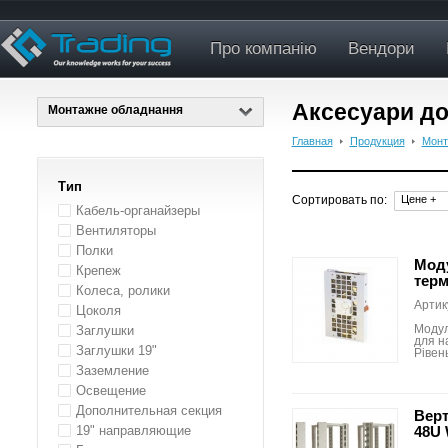
Про компанію
Вендори
Аксесуари д
Монтажне обладнання
Главная
Продукция
Монт
Тип
Сортировать по:
Цене +
Кабель-органайзеры
Вентиляторы
Полки
Моду
Крепеж
терм
Колеса, ролики
Артик
Цоколя
Модул
Заглушки
для н
Заглушки 19"
Рівен
Заземление
Освещение
Дополнительная секция
Верт
19" направляющие
48U 