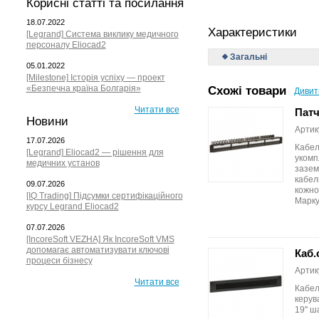
Корисні статті та посилання
18.07.2022
Характеристики
[Legrand] Система виклику медичного
персоналу Eliocad2
Загальні
05.01.2022
[Milestone] Історія успіху — проект
«Безпечна країна Болгарія»
Схожі товари
Дивит
Читати все
Патч
Новини
Артик
17.07.2026
Кабел
[Legrand] Eliocad2 — рішення для
укомп
медичних установ
зазем
кабел
09.07.2026
кожно
[IQ Trading] Підсумки сертифікаційного
Марку
курсу Legrand Eliocad2
07.07.2026
[IncoreSoft VEZHA] Як IncoreSoft VMS
допомагає автоматизувати ключові
Каб.
процеси бізнесу
Артик
Читати все
Кабел
керув
19'' 