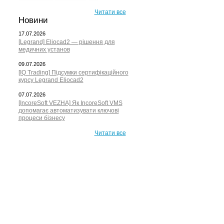
Читати все
Новини
17.07.2026
[Legrand] Eliocad2 — рішення для
медичних установ
09.07.2026
[IQ Trading] Підсумки сертифікаційного
курсу Legrand Eliocad2
07.07.2026
[IncoreSoft VEZHA] Як IncoreSoft VMS
допомагає автоматизувати ключові
процеси бізнесу
Читати все