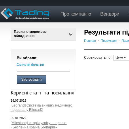
Про компанію
Вендори
Результати п
Пасивне мережеве
обладнання
Главная
Продукция
Паси
Сортировать по:
Цене +
Ви обрали:
Скинути фільтри
Застосувати
Корисні статті та посилання
18.07.2022
[Legrand] Система виклику медичного
персоналу Eliocad2
05.01.2022
[Milestone] Історія успіху — проект
«Безпечна країна Болгарія»