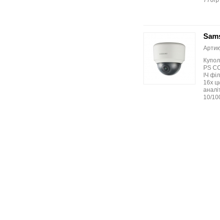
770гр
Sam
Артик
Купол
PS CCD
ІЧ філ
16x ц
аналі
10/100