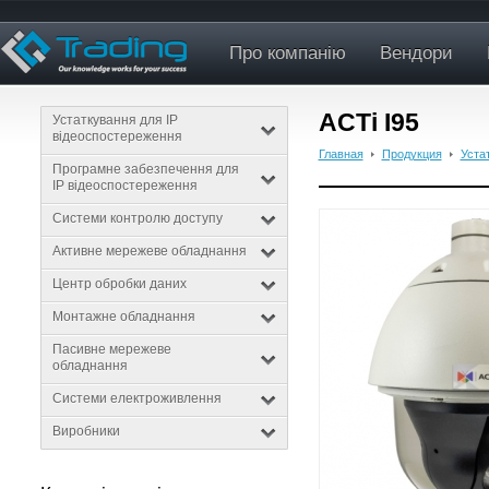
Про компанію
Вендори
ACTi I95
Устаткування для IP
відеоспостереження
Главная
Продукция
Уста
Програмне забезпечення для
IP відеоспостереження
Системи контролю доступу
Активне мережеве обладнання
Центр обробки даних
Монтажне обладнання
Пасивне мережеве
обладнання
Системи електроживлення
Виробники