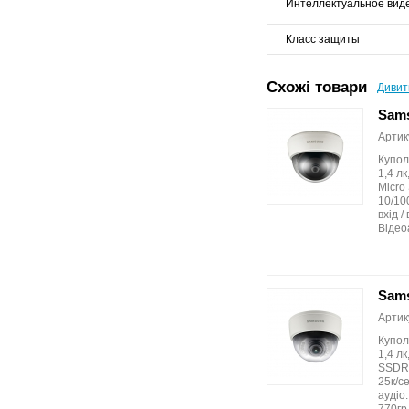
Интеллектуальное вид
Класс защиты
Схожі товари
Дивит
Sam
Артик
Купол
1,4 лк
Micro
10/100
вхід 
Відео
Sam
Артик
Купол
1,4 лк
SSDR,
25к/се
аудіо