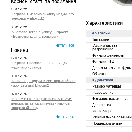
Корисні статті та посилання
18.07.2022
[Legrand] Система виклику медичного
персоналу Eliocad2
Характеристики
05.01.2022
[Milestone] Історія успіху — проект
Загальні
«Безпечна країна Болгарія»
Тип камер
Читати все
Максимальное
разрешение
Новини
Функция день/ночь
17.07.2026
Функции PTZ
[Legrand] Eliocad2 — рішення для
медичних установ
Дополнительные функ
Объектив
09.07.2026
Додаткові
[IQ Trading] Підсумки сертифікаційного
курсу Legrand Eliocad2
Размер матрицы
Разрешение
07.07.2026
Фокусное расстояние
[IncoreSoft VEZHA] Як IncoreSoft VMS
допомагає автоматизувати ключові
Диафрагма
процеси бізнесу
Угол обзора
Читати все
Минимальное освещен
Поддержка аудио