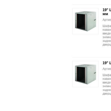
19" 
мм
Артик
Шафа 
наван
введен
знімн
задню
дверця
19" 
Артик
Шафа 
наван
введен
знімн
задню
дверця