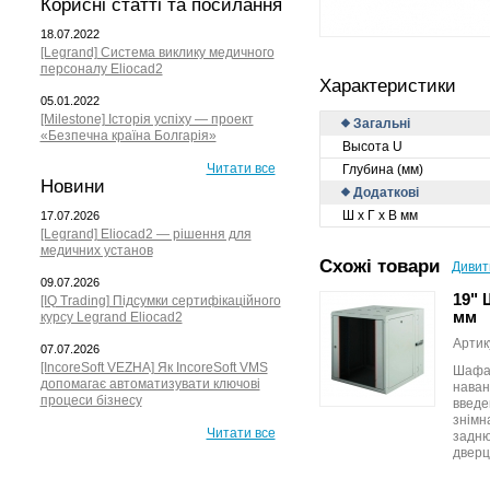
Корисні статті та посилання
18.07.2022
[Legrand] Система виклику медичного
персоналу Eliocad2
Характеристики
05.01.2022
[Milestone] Історія успіху — проект
Загальні
«Безпечна країна Болгарія»
Высота U
Читати все
Глубина (мм)
Новини
Додаткові
Ш х Г х В мм
17.07.2026
[Legrand] Eliocad2 — рішення для
медичних установ
Схожі товари
Дивит
09.07.2026
19" 
[IQ Trading] Підсумки сертифікаційного
мм
курсу Legrand Eliocad2
Артик
07.07.2026
[IncoreSoft VEZHA] Як IncoreSoft VMS
Шафа 
допомагає автоматизувати ключові
наван
процеси бізнесу
введен
знімн
Читати все
задню
дверця