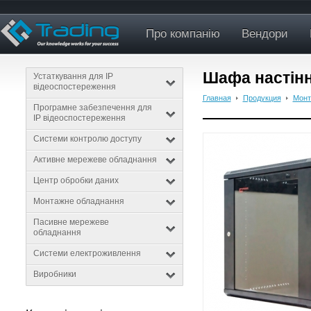
Про компанію
Вендори
Шафа настінн
Устаткування для IP
відеоспостереження
Главная
Продукция
Монт
Програмне забезпечення для
IP відеоспостереження
Системи контролю доступу
Активне мережеве обладнання
Центр обробки даних
Монтажне обладнання
Пасивне мережеве
обладнання
Системи електроживлення
Виробники