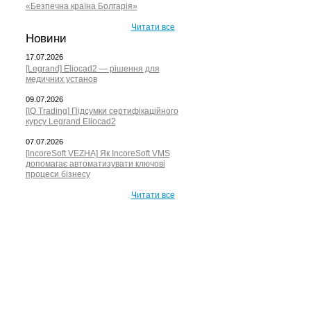
«Безпечна країна Болгарія»
Читати все
Новини
17.07.2026
[Legrand] Eliocad2 — рішення для
медичних установ
09.07.2026
[IQ Trading] Підсумки сертифікаційного
курсу Legrand Eliocad2
07.07.2026
[IncoreSoft VEZHA] Як IncoreSoft VMS
допомагає автоматизувати ключові
процеси бізнесу
Читати все