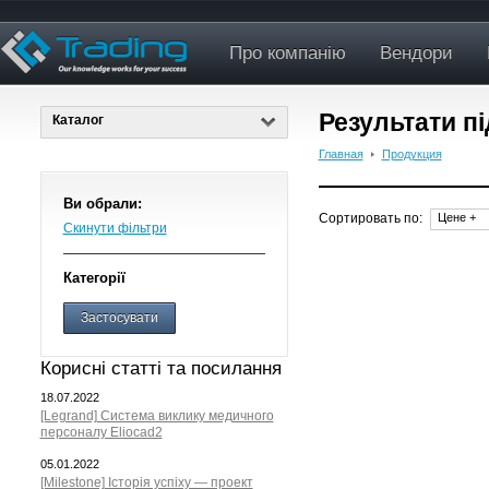
Про компанію
Вендори
Результати п
Каталог
Главная
Продукция
Ви обрали:
Сортировать по:
Цене +
Скинути фільтри
Категорії
Застосувати
Корисні статті та посилання
18.07.2022
[Legrand] Система виклику медичного
персоналу Eliocad2
05.01.2022
[Milestone] Історія успіху — проект