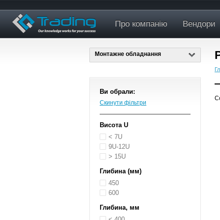
Про компанію
Вендори
Монтажне обладнання
Г
Ви обрали:
С
Скинути фільтри
Висота U
< 7U
9U-12U
> 15U
Глибина (мм)
450
600
Глибина, мм
< 400