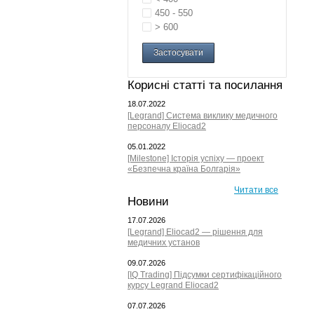
450 - 550
> 600
Застосувати
Корисні статті та посилання
18.07.2022
[Legrand] Система виклику медичного
персоналу Eliocad2
05.01.2022
[Milestone] Історія успіху — проект
«Безпечна країна Болгарія»
Читати все
Новини
17.07.2026
[Legrand] Eliocad2 — рішення для
медичних установ
09.07.2026
[IQ Trading] Підсумки сертифікаційного
курсу Legrand Eliocad2
07.07.2026