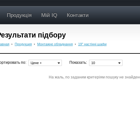
Продукція
Мій IQ
Контакти
Результати підбору
лавная
Продукция
Монтажне обладнання
19" настінні шафи
ортировать по:
Показать:
Цене +
10
На жаль, по заданим критеріям пошуку не знайден