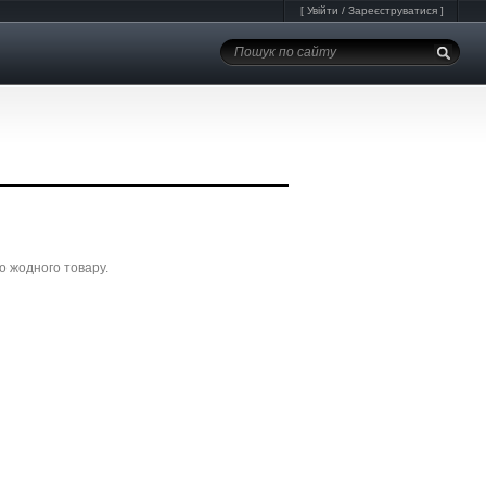
[
Увійти
/
Зареєструватися
]
о жодного товару.